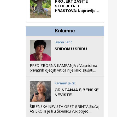
knjiga na kućnu adresu
PROJEKT ZAŠITE
električnim biciklom.
STOLJETNIH
HRASTOVA: Napravljen
prvi stručni pregled
hrastova na lokaciji
Zmajevac
Kolumne
Diana Ferić
SRIDOM U SRIDU
PREDIZBORNA KAMPANJA / Vlasnicima
privatnih dječjih vrtića nije lako slušati
Restovićeva obećanja jer ispada da to
što oni rade u Šibeniku ne postoji
Karmen Jelčić
GRINTANJA ŠIBENSKE
NEVISTE
ŠIBENSKA NEVISTA OPET GRINTA:Slučaj
AS EKO ili je li u Šibeniku vuk pojeo
magare, a profit ljubav prema