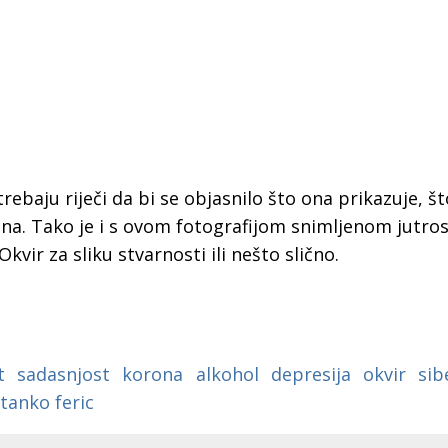
 trebaju riječi da bi se objasnilo što ona prikazuje, š
ljena. Tako je i s ovom fotografijom snimljenom jutros
kvir za sliku stvarnosti ili nešto slično.
t
sadasnjost
korona
alkohol
depresija
okvir
sib
 Krke iz prve ruke -
Šibenik spreman za dol
tanko feric
ostel Titius u
električnih autobusa: i
NP Krka u
12 punionica na kolodvo