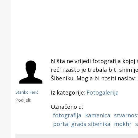
Ništa ne vrijedi fotografija kojoj
reći i zašto je trebala biti snim
Šibeniku. Mogla bi nositi naslov: O
Iz kategorije:
Fotogalerija
Stanko Ferić
Podijeli:
Označeno u:
fotografija
kamenica
stvarnos
Gornji tok
portal grada sibenika
mokhr
s
Otkrijte h
edukativnom kampusu 