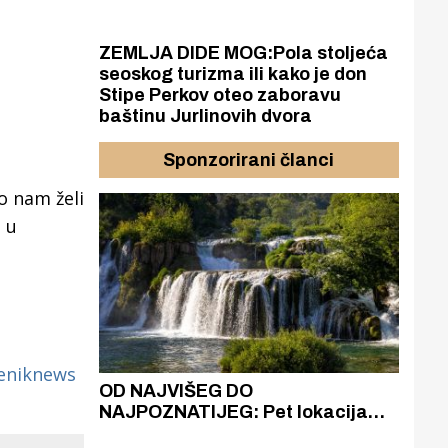
ZEMLJA DIDE MOG:Pola stoljeća
seoskog turizma ili kako je don
Stipe Perkov oteo zaboravu
baštinu Jurlinovih dvora
Sponzorirani članci
to nam želi
 u
eniknews
azak
OD NAJVIŠEG DO
ZA
zgrađeno
NAJPOZNATIJEG: Pet lokacija
AKA
ru
koje otkrivaju različitost slapova
isku