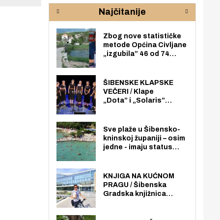
rijeke Krke
sud
Najčitanije
pod
zaj
Zbog nove statističke
metode Općina Civljane
„izgubila” 46 od 74
zaposlenika. Do sada je
imala više zaposlenika
nego radno sposobnih
ŠIBENSKE KLAPSKE
osoba među svojih 170
VEČERI / Klape
stanovnika.
„Dota” i „Solaris”
otvaraju 27. Šibenske
klapske večeri na Maloj
loži
Sve plaže u Šibensko-
kninskoj županiji – osim
jedne - imaju status
javno dostupnog
pomorskog dobra u
općoj upotrebi. Pristup
KNJIGA NA KUĆNOM
je slobodan i besplatan
PRAGU / Šibenska
za sve građane i
Gradska knjižnica
posjetitelje.
„Juraj Šižgorić” uvela
besplatnu dostavu