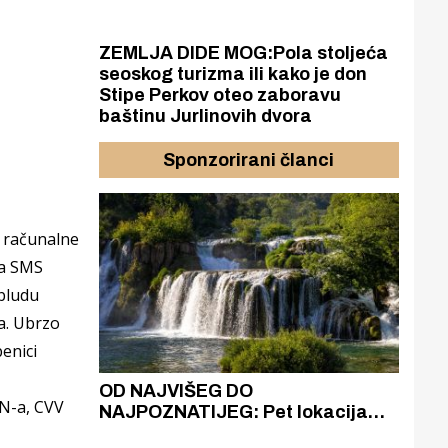
ZEMLJA DIDE MOG:Pola stoljeća
seoskog turizma ili kako je don
Stipe Perkov oteo zaboravu
baštinu Jurlinovih dvora
Sponzorirani članci
a računalne
la SMS
abludu
la. Ubrzo
enici
azak
OD NAJVIŠEG DO
ZA
IN-a, CVV
zgrađeno
NAJPOZNATIJEG: Pet lokacija
AKA
ru
koje otkrivaju različitost slapova
isku