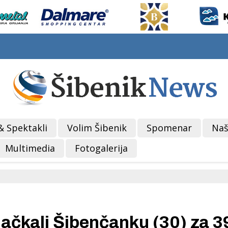
& Spektakli
Volim Šibenik
Spomenar
Naš
Multimedia
Fotogalerija
ljačkali Šibenčanku (30) za 