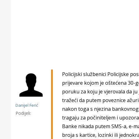
P
olicijski službenici Policijske p
prijevare kojom je oštećena 30-g
poruku za koju je vjerovala da ju
tražeći da putem poveznice ažurir
Danijel Ferić
nakon toga s njezina bankovnog ra
Podijeli:
tragaju za počiniteljem
i upozora
Gornji tok
Banke nikada putem SMS-a, e-mai
Otkrijte h
edukativnom kampusu 
broja s kartice, lozinki ili jedno