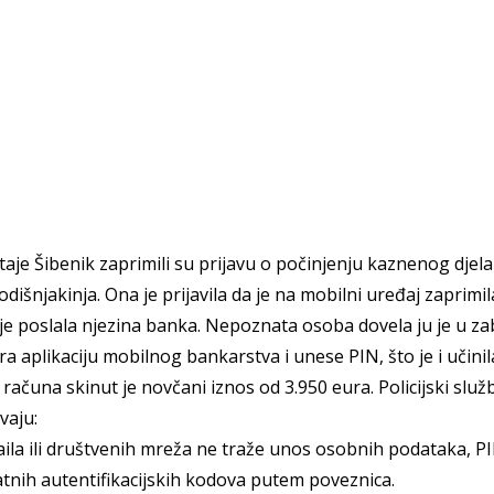
ostaje Šibenik zaprimili su prijavu o počinjenju kaznenog djel
odišnjakinja.
Ona je
prijavila da je na mobilni uređaj zaprimi
 je poslala njezina banka. Nepoznata osoba dovela ju je u z
a aplikaciju mobilnog bankarstva i unese PIN, što je i učini
čuna skinut je novčani iznos od 3.950 eura. Policijski služb
vaju:
 Krke iz prve ruke -
Šibenik spreman za dol
la ili društvenih mreža ne traže unos osobnih podataka, P
ostel Titius u
električnih autobusa: i
NP Krka u
12 punionica na kolodvo
kratnih autentifikacijskih kodova putem poveznica.