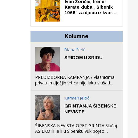
Zmajevac
Ivan Zoričić, trener
Karate kluba „ Šibenik
1066” za djecu iz kvarta
pretvorio svoju garažu
u igraonicu, postavio
ljuljačke i trampolin i
organizirao dječje
Kolumne
ljetno kino.
Diana Ferić
SRIDOM U SRIDU
PREDIZBORNA KAMPANJA / Vlasnicima
privatnih dječjih vrtića nije lako slušati
Restovićeva obećanja jer ispada da to
što oni rade u Šibeniku ne postoji
Karmen Jelčić
GRINTANJA ŠIBENSKE
NEVISTE
ŠIBENSKA NEVISTA OPET GRINTA:Slučaj
AS EKO ili je li u Šibeniku vuk pojeo
magare, a profit ljubav prema