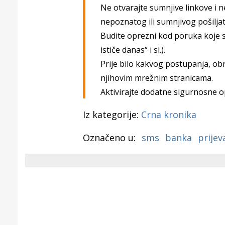
Puljanim
Ne otvarajte sumnjive linkove i 
nepoznatog ili sumnjivog pošiljat
Budite oprezni kod poruka koje stv
ističe danas“ i sl.).
Prije bilo kakvog postupanja, ob
njihovim mrežnim stranicama.
Aktivirajte dodatne sigurnosne op
Iz kategorije:
Crna kronika
Označeno u:
sms
banka
prijev