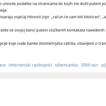
a
ne unosite podatke na stranicama do kojih ste došli putem p
elja.
araju osjećaj hitnosti (npr. „račun će vam biti blokiran“, „a
ratite se svojoj banci putem službenih kontakata navedenih
cije koje nude banke (biometrijska zaštita, obavijesti o tra
ara
internetski razbojnici
sibencanka
3950 eur
pl